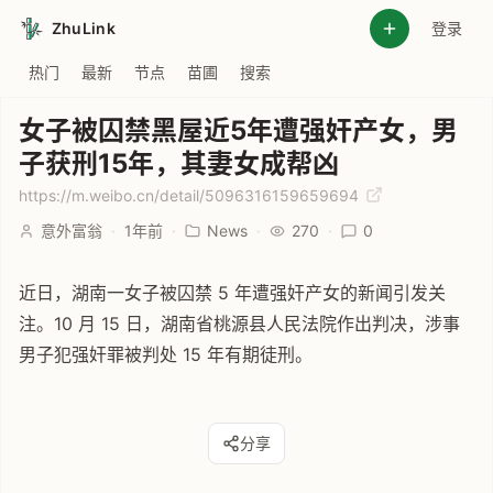
ZhuLink
登录
热门
最新
节点
苗圃
搜索
女子被囚禁黑屋近5年遭强奸产女，男
子获刑15年，其妻女成帮凶
https://m.weibo.cn/detail/5096316159659694
意外富翁
·
1年前
·
News
·
270
·
0
近日，湖南一女子被囚禁 5 年遭强奸产女的新闻引发关
注。10 月 15 日，湖南省桃源县人民法院作出判决，涉事
男子犯强奸罪被判处 15 年有期徒刑。
分享