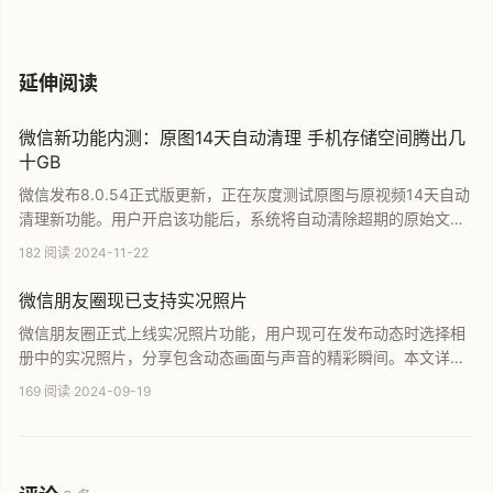
延伸阅读
微信新功能内测：原图14天自动清理 手机存储空间腾出几
十GB
微信发布8.0.54正式版更新，正在灰度测试原图与原视频14天自动
清理新功能。用户开启该功能后，系统将自动清除超期的原始文
件，有效解决微信占用手机存储空间过大的痛点，帮助用户轻松腾
182 阅读
·
2024-11-22
出几十GB容量。本文详细介绍了功能开启路径及其实际应用价值。
微信朋友圈现已支持实况照片
微信朋友圈正式上线实况照片功能，用户现可在发布动态时选择相
册中的实况照片，分享包含动态画面与声音的精彩瞬间。本文详细
介绍了实况照片的发布流程，包括如何开启或关闭实况效果，并支
169 阅读
·
2024-09-19
持实况照片与静态照片混合发布。这一更新提升了微信朋友圈的互
动体验，让用户能以更生动的方式记录生活。