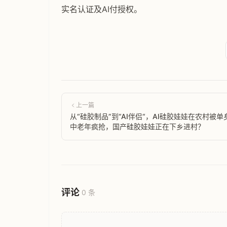
实名认证及AI付授权。
上一篇
从“硅胶制品”到“AI伴侣“，AI硅胶娃娃在农村被单
中老年疯抢，国产硅胶娃娃正在下乡进村？
评论
0 条