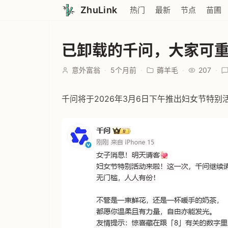
ZhuLink
热门
最新
节点
苗圃
已卸载的千问，大家可
意外富翁
·
5个月前
·
薅羊毛
·
207
·
千问将于2026年3月6日下午推出妇女节特别