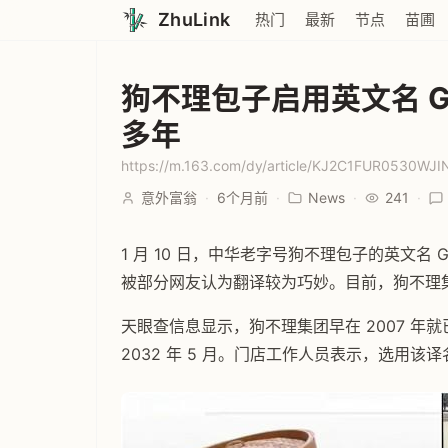
ZhuLink
热门
最新
节点
苗圃
狗不理包子启用英文名 Go
多年
https://m.163.com/dy/article/KJ2C1FUR0530WJIN
意外富翁
·
6个月前
·
News
·
241
·
1 月 10 日，中华老字号狗不理包子的英文名 G
被部分网友认为翻译较为巧妙。目前，狗不理
天眼查信息显示，狗不理集团早在 2007 年就已
2032 年 5 月。门店工作人员表示，选用