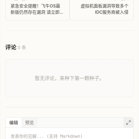
紧急安全提醒！飞牛OS最
虚拟机面板漏洞导致多个
新版仍然存在漏洞 请立即断
IDC服务商被入侵
开网络连接
评论
0 条
暂无评论，来种下第一颗种子。
编辑
预览