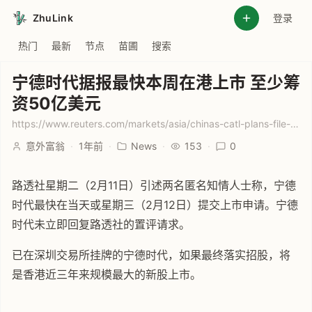
ZhuLink
登录
热门
最新
节点
苗圃
搜索
宁德时代据报最快本周在港上市 至少筹
资50亿美元
https://www.reuters.com/markets/asia/chinas-catl-plans-file-hong-kong-listing-application-raise-least-5-billion-this-2025-02-11/
意外富翁
·
1年前
·
News
·
153
·
0
路透社星期二（2月11日）引述两名匿名知情人士称，宁德
时代最快在当天或星期三（2月12日）提交上市申请。宁德
时代未立即回复路透社的置评请求。
已在深圳交易所挂牌的宁德时代，如果最终落实招股，将
是香港近三年来规模最大的新股上市。