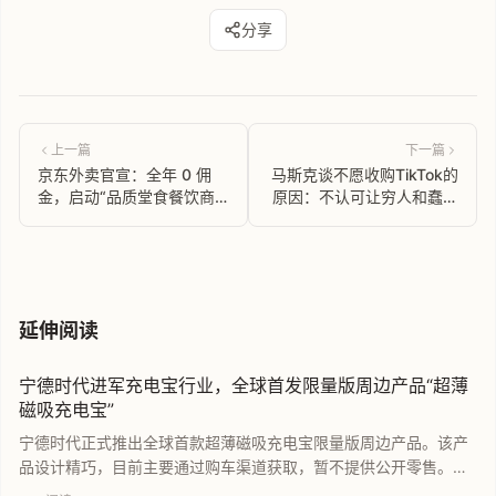
分享
上一篇
下一篇
京东外卖官宣：全年 0 佣
马斯克谈不愿收购TikTok的
金，启动“品质堂食餐饮商
原因：不认可让穷人和蠢人
家”招募
沉迷的算法
延伸阅读
宁德时代进军充电宝行业，全球首发限量版周边产品“超薄
磁吸充电宝”
宁德时代正式推出全球首款超薄磁吸充电宝限量版周边产品。该产
品设计精巧，目前主要通过购车渠道获取，暂不提供公开零售。作
为动力电池巨头，宁德时代此番跨界移动电源领域引发关注，产品