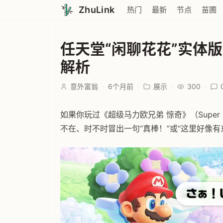
ZhuLink
热门
最新
节点
苗圃
任天堂“闲聊花花”实体
解析
意外富翁
·
6个月前
·
展示
·
300
·
如果你玩过《超级马力欧兄弟 惊奇》（Super Ma
不在、时不时冒出一句“真棒！”或“这里好像有