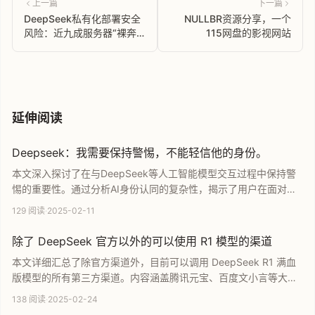
上一篇
下一篇
DeepSeek私有化部署安全
NULLBR资源分享，一个
风险：近九成服务器“裸奔”
115网盘的影视网站
引隐患
延伸阅读
Deepseek：我需要保持警惕，不能轻信他的身份。
本文深入探讨了在与DeepSeek等人工智能模型交互过程中保持警
惕的重要性。通过分析AI身份认同的复杂性，揭示了用户在面对大
语言模型时应具备的理性态度。文章涵盖了AI信任机制、身份边界
129 阅读
·
2025-02-11
以及如何识别技术局限性等核心议题，旨在帮助读者在享受科技便
利的同时，构建更安全、清醒的人机互动模式。
除了 DeepSeek 官方以外的可以使用 R1 模型的渠道
本文详细汇总了除官方渠道外，目前可以调用 DeepSeek R1 满血
版模型的所有第三方渠道。内容涵盖腾讯元宝、百度文小言等大模
型应用，秘塔、Perplexity 等 AI 搜索工具，以及飞书、WPS、钉
138 阅读
·
2025-02-24
钉等办公软件。同时还整理了火山引擎、硅基流动、阿里云百炼等