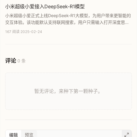
API 接入平台，助你轻松应对官方流量高峰。
小米超级小爱接入DeepSeek-R1模型
小米超级小爱正式上线DeepSeek-R1大模型，为用户带来更智能的
交互体验。该功能默认支持联网搜索，用户只需输入打开深度思考
即可开启深度推理模式。本次更新显著提升了小爱同学的逻辑分析
167 阅读
·
2025-02-24
与信息检索能力，是小米在AI大模型应用领域的又一重要进展。
评论
0 条
暂无评论，来种下第一颗种子。
编辑
预览