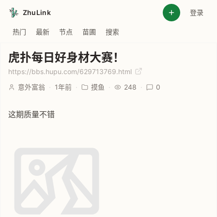
ZhuLink
登录
热门
最新
节点
苗圃
搜索
虎扑每日好身材大赛！
https://bbs.hupu.com/629713769.html
意外富翁
·
1年前
·
摸鱼
·
248
·
0
这期质量不错