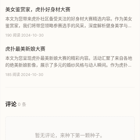
宴与交流平台。
美女鉴赏家，虎扑好身材大赛
本文为您带来虎扑社区备受关注的好身材大赛精选内容。作为美女
鉴赏家，我们将带您领略参赛选手的风采，深度解析健身美学与流
行穿搭。这里汇聚了众多高颜值选手的精彩瞬间，充分展现了当代
190 阅读
·
2024-10-30
女性的自信魅力与身材曲线，快来一起参与这场视觉盛宴。
虎扑最美新娘大赛
本文为您呈现虎扑最美新娘大赛的精彩内容。活动汇聚了来自各地
的绝美新娘影像，展示了多元的婚纱风格与动人瞬间。作为虎扑社
区备受瞩目的选美评选，不仅展示了当代女性的魅力，还引发了广
185 阅读
·
2024-10-30
泛的审美讨论。快来参与这场视觉盛宴，浏览精选的高清婚纱美
图，为心仪的人选点赞，领略属于新娘的最美光芒。
评论
0 条
暂无评论，来种下第一颗种子。