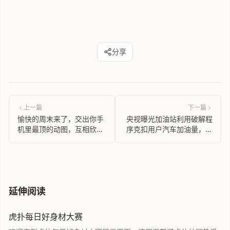
分享
上一篇
下一篇
愉快的周末来了，交出你手
央视曝光加油站利用破解程
机里最顶的动图，互相欣
序克扣用户汽车加油量，屏
赏。
显 50 升油实际仅加 48.5
升
延伸阅读
虎扑每日好身材大赛