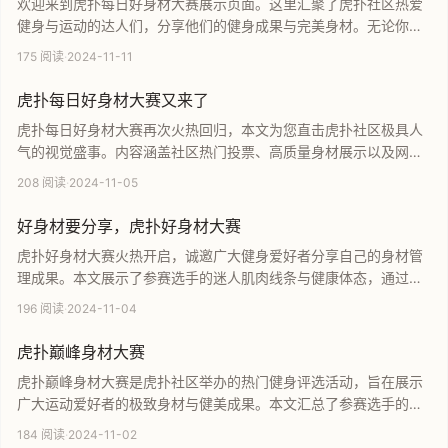
欢迎来到虎扑每日好身材大赛展示页面。这里汇聚了虎扑社区热爱
健身与运动的达人们，分享他们的健身成果与完美身材。无论你是
追求极致肌肉线条的健身狂热者，还是想要提升生活质量的运动新
175 阅读
·
2024-11-11
手，都能在这里找到动力与灵感。快来查看每日精选身材美图，感
受汗水背后的魅力与坚持。
虎扑每日好身材大赛又来了
虎扑每日好身材大赛再次火热回归，本文为您直击虎扑社区极具人
气的视觉盛事。内容涵盖社区热门投票、高质量身材展示以及网友
精彩互动，深度还原虎扑直男审美的真实缩影。通过这一平台，用
208 阅读
·
2024-11-05
户不仅能欣赏到健身成果，更能感受活跃的社区讨论氛围，是探索
虎扑社区文化与流行趋势的必看内容。
好身材要分享，虎扑好身材大赛
虎扑好身材大赛火热开启，诚邀广大健身爱好者分享自己的身材管
理成果。本文展示了参赛选手的迷人肌肉线条与健康体态，通过丰
富的视觉素材呈现社区用户的健身动力与运动激情。无论您是寻找
196 阅读
·
2024-11-04
健身灵感、学习塑形技巧，还是想要展示自我，这里都能为您提供
一个充满正能量的交流平台与竞技舞台。
虎扑巅峰身材大赛
虎扑巅峰身材大赛是虎扑社区举办的热门健身评选活动，旨在展示
广大运动爱好者的极致身材与健美成果。本文汇总了参赛选手的精
彩表现，带您领略肌肉线条的艺术与力量之美。通过深度解析健身
184 阅读
·
2024-11-02
文化，为读者提供身材管理灵感，是健身爱好者不可错过的视觉盛