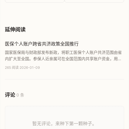
可视化工具
底层技能？
延伸阅读
医保个人账户跨省共济政策全国推行
国家医保局与财政部发布新政，将职工医保个人账户共济范围由省
内扩大至全国。参保人近亲属可在全国范围内共享账户资金，用于
支付就医购药个人负担及居民医保、长护险缴费。此举旨在通过跨
265 阅读
·
2026-01-09
省资金按月清算，减轻家庭医疗经济负担，提升医保基金使用效
率，促进制度公平与可持续发展。
评论
0 条
暂无评论，来种下第一颗种子。