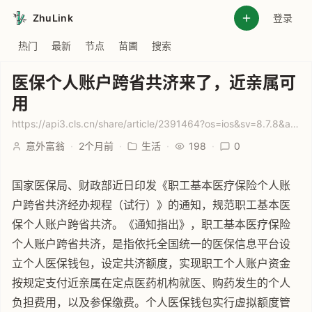
ZhuLink
登录
热门
最新
节点
苗圃
搜索
医保个人账户跨省共济来了，近亲属可
用
https://api3.cls.cn/share/article/2391464?os=ios&sv=8.7.8&app=cailianpress&selected=
意外富翁
·
2个月前
·
生活
·
198
·
0
国家医保局、财政部近日印发《职工基本医疗保险个人账
户跨省共济经办规程（试行）》的通知，规范职工基本医
保个人账户跨省共济。《通知指出》，职工基本医疗保险
个人账户跨省共济，是指依托全国统一的医保信息平台设
立个人医保钱包，设定共济额度，实现职工个人账户资金
按规定支付近亲属在定点医药机构就医、购药发生的个人
负担费用，以及参保缴费。个人医保钱包实行虚拟额度管