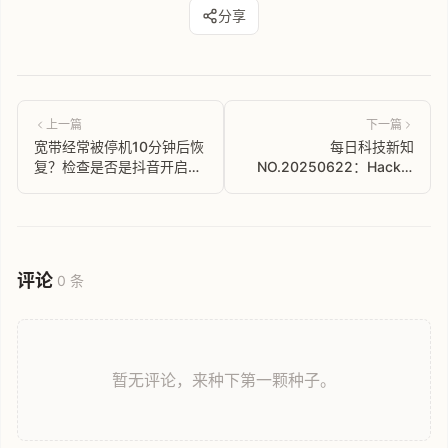
分享
上一篇
下一篇
宽带经常被停机10分钟后恢
每日科技新知
复？检查是否是抖音开启
NO.20250622：Hacker
UPnP进行PCDN导致
News 中文解读，科技前沿
热点速递
评论
0 条
暂无评论，来种下第一颗种子。