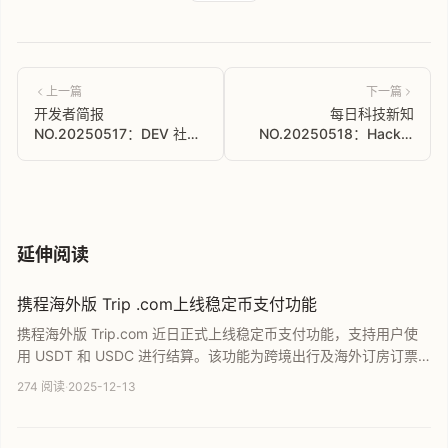
上一篇
下一篇
开发者简报
每日科技新知
NO.20250517：DEV 社区
NO.20250518：Hacker
中文解读，全球开发者技术
News 中文解读，科技前沿
瞭望
热点速递
延伸阅读
携程海外版 Trip .com上线稳定币支付功能
携程海外版 Trip.com 近日正式上线稳定币支付功能，支持用户使
用 USDT 和 USDC 进行结算。该功能为跨境出行及海外订房订票
用户提供了更灵活的支付选择，有效解决了海外信用卡风控或发卡
274 阅读
·
2025-12-13
行验证繁琐的问题。此举标志着合规稳定币在实际消费场景中的应
用落地正在加速，进一步提升了全球用户的结算体验。