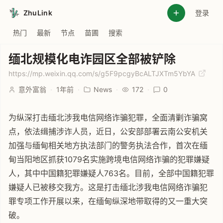
ZhuLink
登录
热门
最新
节点
苗圃
搜索
缅北规模化电诈园区全部被铲除
https://mp.weixin.qq.com/s/g5F9pcgyBcALTJXTm5YbYA
意外富翁
·
1年前
·
News
·
172
·
0
为纵深打击缅北涉我电信网络诈骗犯罪，全面清剿诈骗窝
点，依法缉捕涉诈人员，近日，公安部部署云南公安机关
加强与缅甸相关地方执法部门的警务执法合作，首次在缅
甸当阳地区抓获1079名实施跨境电信网络诈骗的犯罪嫌疑
人，其中中国籍犯罪嫌疑人763名。目前，全部中国籍犯罪
嫌疑人已被移交我方。这是打击缅北涉我电信网络诈骗犯
罪专项工作开展以来，在缅甸纵深地带取得的又一重大突
破。