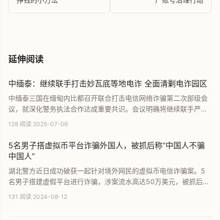
延伸阅读
中缅泰：继续联手打击妙瓦底等地电诈 全面清剿电诈园区
中缅泰三国在缅甸内比都召开联合打击电信网络诈骗第二次部级会
议，就深化警务执法合作达成重要共识。会议明确将继续联手严厉
打击妙瓦底等地电信诈骗犯罪，通过全面清剿电诈园区和全量抓捕
128 阅读
·
2025-07-06
涉诈人员，坚决铲除犯罪土壤，切实维护各国人民合法权益，展现
了多国协同治理跨境电信诈骗的坚定决心。
5名男子搭虚拟币平台诈骗外国人，被抓后称“中国人不骗
中国人”
湖北警方近日成功破获一起针对境外网民的虚拟币电信诈骗案。5
名男子搭建虚假平台进行诈骗，涉案流水高达50万美元，被抓后竟
辩称中国人不骗中国人。目前涉案人员已被刑事拘留，案件正在进
131 阅读
·
2024-08-12
一步侦办中。本文详细记录了警方的抓捕经过与涉案金额，旨在警
示大众远离网络诈骗犯罪。