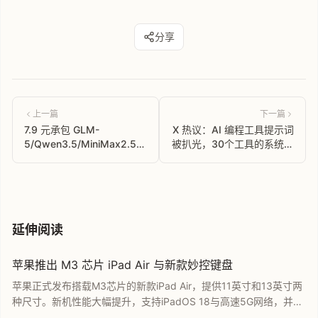
分享
上一篇
下一篇
7.9 元承包 GLM-
X 热议：AI 编程工具提示词
5/Qwen3.5/MiniMax2.5/Kimi2.5
被扒光，30个工具的系统提
编程 API，阿里云百炼
示词全公开
Coding Plan 算不算目前最
香的国内方案？
延伸阅读
苹果推出 M3 芯片 iPad Air 与新款妙控键盘
苹果正式发布搭载M3芯片的新款iPad Air，提供11英寸和13英寸两
种尺寸。新机性能大幅提升，支持iPadOS 18与高速5G网络，并同
步推出新款妙控键盘。11英寸起售价4799元，13英寸起售价6499