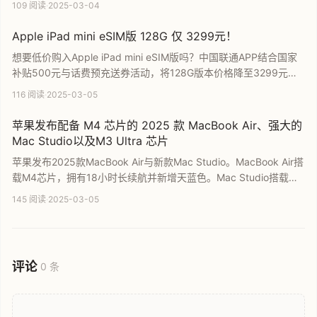
109 阅读
·
2025-03-04
元。产品于3月6日开启预购，3月12日正式发售。本文为您提供新
款iPad Air的性能升级、规格参数及上市详情。
Apple iPad mini eSIM版 128G 仅 3299元！
想要低价购入Apple iPad mini eSIM版吗？中国联通APP结合国家
补贴500元与话费预充送券活动，将128G版本价格降至3299元。
目前该活动主要面向北京地区用户。本文为您汇总了详细的购机攻
116 阅读
·
2025-03-05
略和降价信息，助您精准锁定高性价比平板电脑。立即查看具体补
贴细则，享受超值数码优惠。
苹果发布配备 M4 芯片的 2025 款 MacBook Air、强大的
Mac Studio以及M3 Ultra 芯片
苹果发布2025款MacBook Air与新款Mac Studio。MacBook Air搭
载M4芯片，拥有18小时长续航并新增天蓝色。Mac Studio搭载M3
Ultra芯片，支持512GB统一内存，可流畅运行DeepSeek R1等大模
145 阅读
·
2025-03-05
型。本文详解两款新品的硬件规格、起售价及发售时间，为您提供
全面的苹果新品选购指南。
评论
0 条