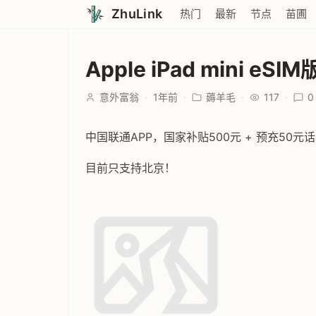
ZhuLink
热门
最新
节点
苗圃
Apple iPad mini eSI
意外富翁
·
1年前
·
薅羊毛
·
117
·
0
中国联通APP，国家补贴500元 + 预充50元话
目前只支持北京！