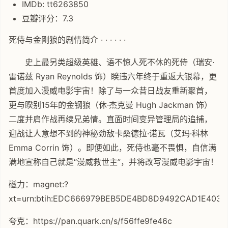
IMDb: tt6263850
豆瓣评分：7.3
死侍与金刚狼的剧情简介 · · · · · ·
史上最另类超级英雄、语不惊人死不休的死侍（瑞安·
雷诺兹 Ryan Reynolds 饰）睽违六年终于重返大银幕，更
首度加入漫威电影宇宙！除了与一众昔日战友重新聚首，
更与睽别15年的金钢狼（休·杰克曼 Hugh Jackman 饰）
二度并肩作战再续兄弟情。直面时间变异管理局的追捕，
迎战让人意想不到的神秘劲敌卡桑德拉·诺瓦（艾玛·科林
Emma Corrin 饰）。即便如此，死侍也毫不畏惧，自信满
满地宣称自己就是“漫威救世主”，并将改写漫威电影宇宙！
磁力：magnet:?
xt=urn:btih:EDC666979BEB5DE4BD8D9492CAD1E403A
夸克：https://pan.quark.cn/s/f56ffe9fe46c