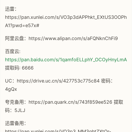
迅雷：
https://pan.xunlei.com/s/VO3p3dAPPhkt_EXtUS3OOPh-
A1?pwd=e57x#
阿里云盘：https://www.alipan.com/s/aFQNknChFi9
百度云:
https://pan.baidu.com/s/1qamfoELLphY_OCOyHnyLmA
提取码: 6666
UC：https://drive.uc.cn/s/427753c775c84 密码：
4gQx
夸克备用：https://pan.quark.cn/s/743f859ee526 提取
码：5JLJ
迅雷备用：
https://pan.xunlei.com/s/VO3p3_MM3ghtZXtQr-