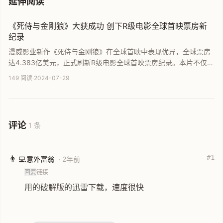
延伸阅读
《死侍与金刚狼》大获成功 创下R级电影全球首映票房新
纪录
漫威影业新作《死侍与金刚狼》在全球首映中表现优异，全球票房
达4.383亿美元，正式刷新R级电影全球首映票房纪录。本片不仅成
为史上7月首映周末票房冠军，更助力漫威电影宇宙全球总票房突破
149 阅读
·
2024-07-29
300亿美元大关，成为影史最卖座的系列电影，再次展现了漫威品
牌强大的票房号召力。
评论
1 条
#1
👨‍💻
意外富翁
· 2年前
回复
链接
用的破解版的迅雷下载，速度很快