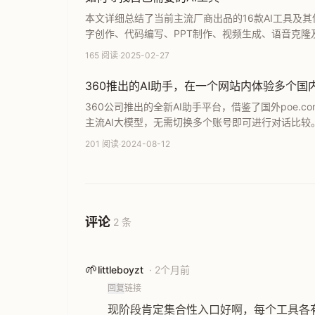
本文详细总结了当前主流厂商出品的16款AI工具及其使
字创作、代码编写、PPT制作、视频生成、语音克隆
速根据需求找到最适合的智能办公神器，全面提升工
165 阅读
·
2025-02-27
360推出的AI助手，在一个网站内体验多个国内 
360公司推出的全新AI助手平台，借鉴了国外poe.
主流AI大模型，无需切换多个账号即可进行对话比
产人工智能的无限可能。
201 阅读
·
2024-08-12
评论
2 条
🌱
littleboyzt
· 2个月前
回复
链接
现阶段肯定集合性入口好啊，每个工具各