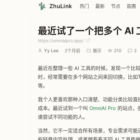
ZhuLink
热门
最新
节点
苗圃
最近试了一个把多个 AI
https://omniaipro.app/
Yy Lee
·
2个月前
·
展示
·
210
·
2
最近在整理一些 AI 工具的时候，发现一个
时，经常需要在多个网站之间来回切换，比如
等。
我个人更喜欢那种入口清楚、功能分类比较直
成本。最近试到一个叫
OmniAI Pro
的站点，感
速尝试不同功能的人。
当然，它不一定适合所有场景，专业需求可能
些轻量内容处理，或者想看看不同 AI 工具