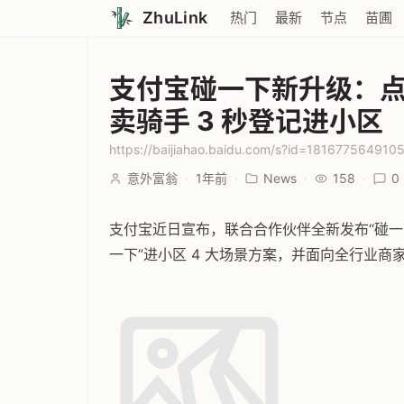
ZhuLink
热门
最新
节点
苗圃
支付宝碰一下新升级：点
卖骑手 3 秒登记进小区
https://baijiahao.baidu.com/s?id=18167756491
意外富翁
·
1年前
·
News
·
158
·
0
支付宝近日宣布，联合合作伙伴全新发布“碰一下
一下”进小区 4 大场景方案，并面向全行业商