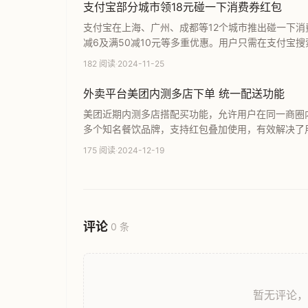
支付宝部分城市领18元碰一下消费券红包
支付宝在上海、广州、成都等12个城市推出碰一下消费
减6及满50减10元等多重优惠。用户只需在支付宝
近期不容错过的生活省钱福利攻略。
182 阅读
·
2024-11-25
外卖平台美团内测多店下单 统一配送功能
美团近期内测多店搭配买功能，允许用户在同一商圈
多个知名餐饮品牌，支持红包叠加使用，有效解决了
品、甜点及团体订餐等多种消费场景，进一步提升了
175 阅读
·
2024-12-19
评论
0 条
暂无评论