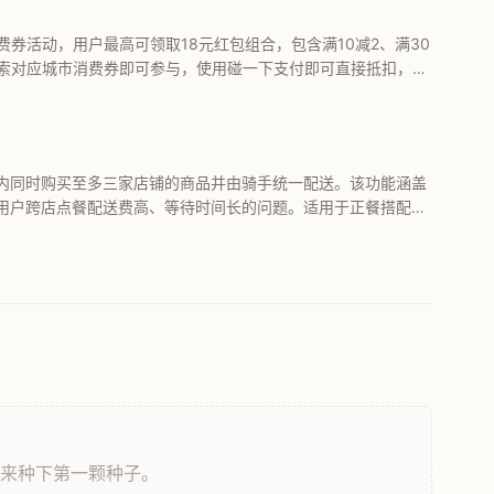
券活动，用户最高可领取18元红包组合，包含满10减2、满30
搜索对应城市消费券即可参与，使用碰一下支付即可直接抵扣，是
内同时购买至多三家店铺的商品并由骑手统一配送。该功能涵盖
用户跨店点餐配送费高、等待时间长的问题。适用于正餐搭配饮
外卖平台的点餐效率与用户体验。
，来种下第一颗种子。