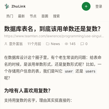
ZhuLink
登录
热门
最新
节点
苗圃
搜索
数据库表名，到底该用单数还是复数？
https://www.teamten.com/lawrence/programming/use-singular-nouns-for-database-table-names.html
意外富翁
·
11个月前
·
News
·
145
·
0
在数据库设计这个圈子里，有个老生常谈的问题：给表命
名的时候，是该用单数形式，还是复数形式呢？比如，一
个存储用户信息的表，我们是叫它
还是
user
users
呢？
为啥有人喜欢用复数？
支持用复数的名字，理由其实挺直接的：