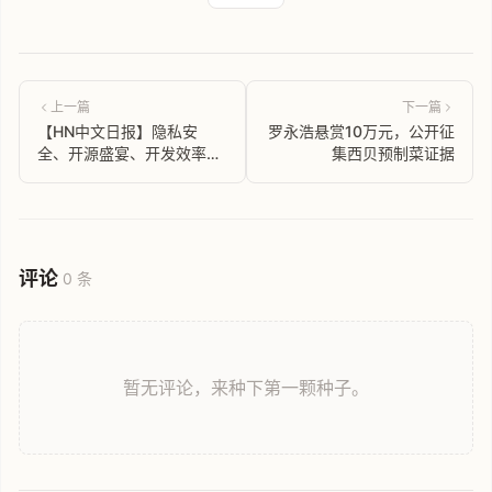
上一篇
下一篇
【HN中文日报】隐私安
罗永浩悬赏10万元，公开征
全、开源盛宴、开发效率飙
集西贝预制菜证据
升！本期日报带你速览科技
圈热点！
评论
0 条
暂无评论，来种下第一颗种子。