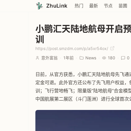
ZhuLink
热门
最新
节点
苗圃
小鹏汇天陆地航母开启
训
https://post.smzdm.com/p/a5xr54ox/
意外富翁
·
1年前
·
News
·
180
·
0
日前，从官方获悉，小鹏汇天陆地航母先飞通道
定金可退。此外官方还公布了先飞用户权益，
训；飞行营地畅飞；限量版“陆地航母”合金模
中国航展第二展区（斗门莲洲）进行全球首次