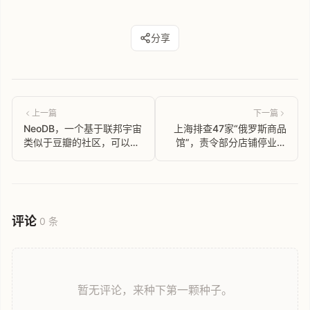
分享
上一篇
下一篇
NeoDB，一个基于联邦宇宙
上海排查47家“俄罗斯商品
类似于豆瓣的社区，可以评
馆”，责令部分店铺停业整
价各种数据、电影、音乐。
顿
评论
0 条
暂无评论，来种下第一颗种子。