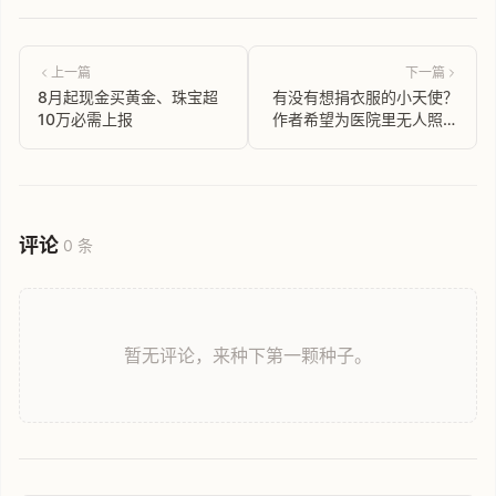
上一篇
下一篇
8月起现金买黄金、珠宝超
有没有想捐衣服的小天使？
10万必需上报
作者希望为医院里无人照管
的患者募集衣物。
评论
0 条
暂无评论，来种下第一颗种子。