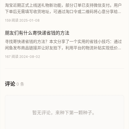
淘宝近期正式上线送礼物新功能，部分订单已支持微信支付。用户
下单后无需填写收货地址，可通过淘口令或二维码将心意分享给好
友，由收货人自行填写地址领取。这一举措标志着淘宝与微信在支
159 阅读
·
2025-01-08
付及社交领域的进一步深度互通，为用户提供了更便捷的社交礼赠
体验和购物选择。
朋友们有什么寄快递省钱的方法
寻找寄快递省钱的方法？本文分享了一个实用的省钱小技巧：通过
闲鱼发布商品链接并让好友拍下，利用平台的物流补贴实现低价发
货。中通、圆通等普通快递仅需5元，顺丰和京东也有大额优惠，
167 阅读
·
2024-08-02
且方便查看物流信息。这篇攻略教你如何巧用二手交易平台降低个
人寄件成本，是日常生活必备的省钱指南。
评论
0 条
暂无评论，来种下第一颗种子。