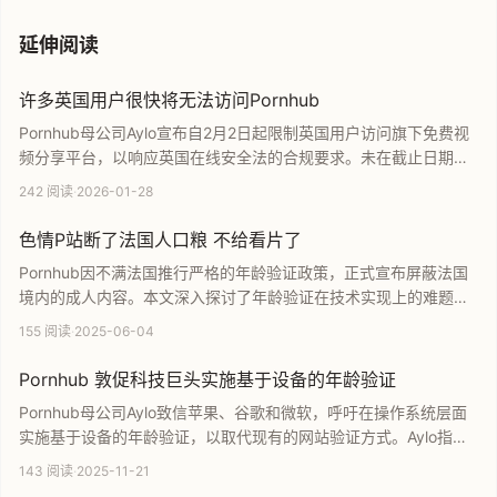
延伸阅读
许多英国用户很快将无法访问Pornhub
Pornhub母公司Aylo宣布自2月2日起限制英国用户访问旗下免费视
频分享平台，以响应英国在线安全法的合规要求。未在截止日期前
完成年龄验证的用户将被禁止访问，而已验证或付费用户不受影
242 阅读
·
2026-01-28
响。本文详细介绍了该政策的实施背景及其对英国互联网监管环境
的影响。
色情P站断了法国人口粮 不给看片了
Pornhub因不满法国推行严格的年龄验证政策，正式宣布屏蔽法国
境内的成人内容。本文深入探讨了年龄验证在技术实现上的难题、
用户隐私泄露的巨大风险以及平台与科技巨头在责任归属上的博
155 阅读
·
2025-06-04
弈。通过分析此次事件，揭示了成人网站在合规经营与用户保护之
间面临的多重挑战及其对行业发展的深远影响。
Pornhub 敦促科技巨头实施基于设备的年龄验证
Pornhub母公司Aylo致信苹果、谷歌和微软，呼吁在操作系统层面
实施基于设备的年龄验证，以取代现有的网站验证方式。Aylo指出
网站端验证存在根本缺陷，无法有效防止未成年人接触不适宜内
143 阅读
·
2025-11-21
容。该提案建议利用API共享设备端的年龄认证信号，旨在通过技术