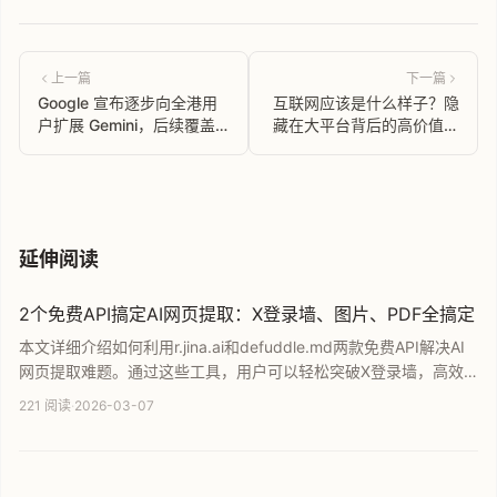
上一篇
下一篇
Google 宣布逐步向全港用
互联网应该是什么样子？隐
户扩展 Gemini，后续覆盖
藏在大平台背后的高价值小
Mobile App
网站生态
延伸阅读
2个免费API搞定AI网页提取：X登录墙、图片、PDF全搞定
本文详细介绍如何利用r.jina.ai和defuddle.md两款免费API解决AI
网页提取难题。通过这些工具，用户可以轻松突破X登录墙，高效
抓取网页正文、图片及PDF内容并转化为干净文本。文章还提供了
221 阅读
·
2026-03-07
免费Key申请教程与实操避坑指南，是提升AI信息处理效率的必备
参考。