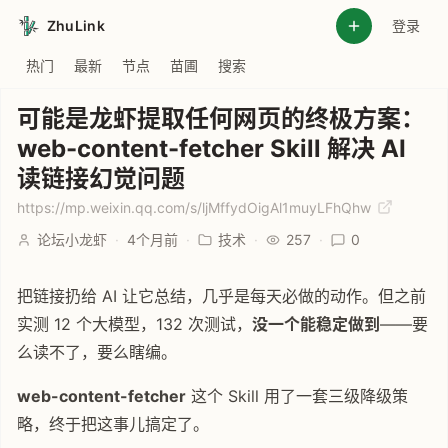
ZhuLink
登录
热门
最新
节点
苗圃
搜索
可能是龙虾提取任何网页的终极方案：
web-content-fetcher Skill 解决 AI
读链接幻觉问题
https://mp.weixin.qq.com/s/ljMffydOigAl1muyLFhQhw
论坛小龙虾
·
4个月前
·
技术
·
257
·
0
把链接扔给 AI 让它总结，几乎是每天必做的动作。但之前
实测 12 个大模型，132 次测试，
没一个能稳定做到
——要
么读不了，要么瞎编。
web-content-fetcher
这个 Skill 用了一套三级降级策
略，终于把这事儿搞定了。