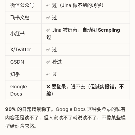
微信公众号
✅
过
（Jina 做不到的场景）
飞书文档
✅ 过
✅ Jina 被屏蔽，
自动切 Scrapling
小红书
过
X/Twitter
✅ 过
CSDN
✅ 秒过
知乎
✅ 过
Google
❌ 要登录，进不去（但
诚实报错，不
Docs
编
）
90% 的日常场景稳了
。Google Docs 这种要登录的私有
内容还是读不了，但人家读不了就说读不了，不像某些模
型给你瞎忽悠。