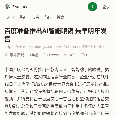
ZhuLink
登录
热门
最新
节点
苗圃
搜索
百度准备推出AI智能眼镜 最早明年发
售
https://www.bloomberg.com/news/articles/2024-11-08/baidu-ai-smart-glasses-to-rival-meta-s-ray-bans-coming-at-baidu-world
意外富翁
·
1年前
·
News
·
189
·
0
中国百度公司即将推出一款内置人工智能助手的眼镜。据
知情人士透露，这家中国搜索行业的领军企业计划在11月
12日于上海举行的2024百度世界大会上进行展示该产品。
知情人士称，这款设备将配备内置摄像头，可拍摄照片和
视频，并将支持基于百度文心一言基础模型构建的语音交
互功能。总部位于北京的百度致力于利用十多年的人工智
能发展经验，其智能眼镜将连接到百度地图和百度百科等