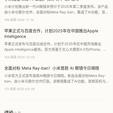
小米计划推出新一代AI眼镜并预计于2025年第二季度发布。该产品
由小米与歌尔合作，全面对标Meta Ray-ban，集成了AI功能、音频
耳机及摄像头模块。雷军对该产品的出货量预期超过三十万台。本
165 阅读
·
2024-11-14
文详细解析了小米在智能穿戴领域的隐秘布局、产品核心规格及未
来市场预期。
苹果正式与百度合作，计划2025年在中国推出Apple
Intelligence
苹果正式宣布与百度达成合作，计划于2025年在中国市场推出
Apple Intelligence服务。双方将基于文心大模型4.0为iPhone、
Mac和iPad提供生成式人工智能支持。此次合作涵盖端侧与云端大
154 阅读
·
2024-12-05
模型，旨在通过百度的人工智能技术优化Siri搜索结果，进一步提升
苹果设备在中国市场的智能化交互体验。
全面对标 Meta Ray-ban！小米首款 AI 眼镜今日揭晓
小米官方正式宣布首款AI眼镜今日揭晓，新品全面对标Meta Ray-
ban，由小米与歌尔合作打造。该眼镜集成了AI功能、音频耳机与
摄像头模块，相比前代MIJIA智能音频眼镜体积更轻便，佩戴舒适
121 阅读
·
2025-03-24
度显著提升。本文将为您详细介绍这款小米智能穿戴新标杆的核心
配置与发布细节。
评论
0 条