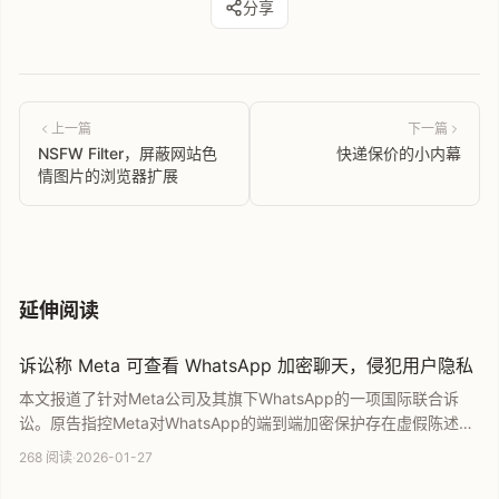
分享
上一篇
下一篇
NSFW Filter，屏蔽网站色
快递保价的小内幕
情图片的浏览器扩展
延伸阅读
诉讼称 Meta 可查看 WhatsApp 加密聊天，侵犯用户隐私
本文报道了针对Meta公司及其旗下WhatsApp的一项国际联合诉
讼。原告指控Meta对WhatsApp的端到端加密保护存在虚假陈述，
称其能够存储、分析并访问用户的私人通信内容。起诉书援引举报
268 阅读
·
2026-01-27
人信息，揭露了Meta在用户隐私保护方面的潜在欺诈行为，引发了
全球用户对这款加密聊天工具安全性的高度关注。