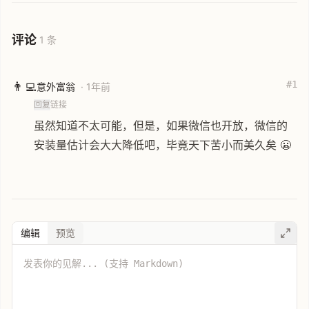
评论
1 条
#1
👨‍💻
意外富翁
· 1年前
回复
链接
虽然知道不太可能，但是，如果微信也开放，微信的
安装量估计会大大降低吧，毕竟天下苦小而美久矣 😬
编辑
预览