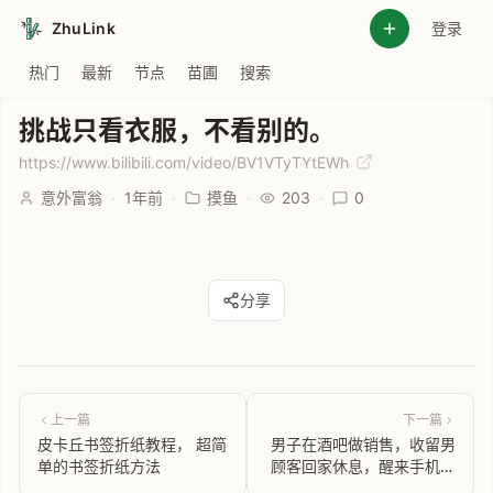
ZhuLink
登录
热门
最新
节点
苗圃
搜索
挑战只看衣服，不看别的。
https://www.bilibili.com/video/BV1VTyTYtEWh
意外富翁
·
1年前
·
摸鱼
·
203
·
0
分享
上一篇
下一篇
皮卡丘书签折纸教程， 超简
男子在酒吧做销售，收留男
单的书签折纸方法
顾客回家休息，醒来手机不
见了？