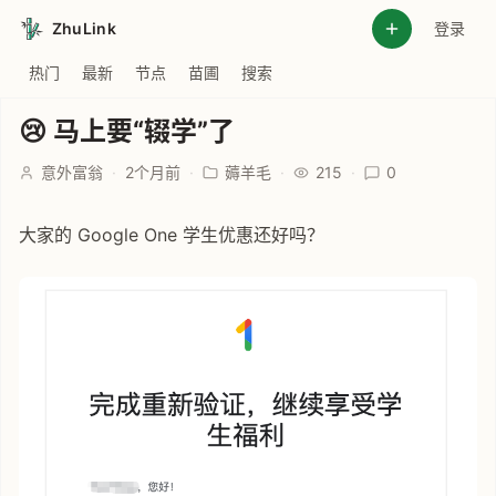
ZhuLink
登录
热门
最新
节点
苗圃
搜索
😢 马上要“辍学”了
意外富翁
·
2个月前
·
薅羊毛
·
215
·
0
大家的 Google One 学生优惠还好吗？