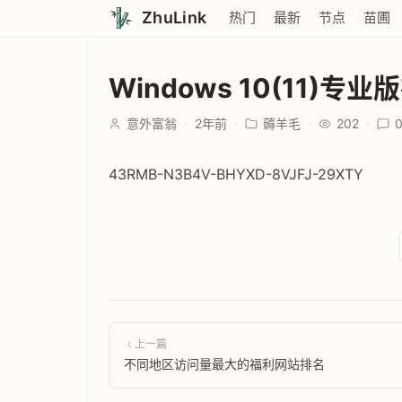
ZhuLink
热门
最新
节点
苗圃
Windows 10(11)
意外富翁
·
2年前
·
薅羊毛
·
202
·
43RMB-N3B4V-BHYXD-8VJFJ-29XTY
上一篇
不同地区访问量最大的福利网站排名