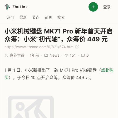
ZhuLink
登录
热门
最新
节点
苗圃
搜索
小米机械键盘 MK71 Pro 新年首天开启
众筹：小米“初代轴”，众筹价 449 元
https://www.ithome.com/0/821/574.htm
意外富翁
·
1年前
·
News
·
151
·
0
1 月 1 日，小米新推出了一款 MK71 Pro 机械键盘（
点此购
买
），于今日 10 点开启众筹，众筹价 449 元。