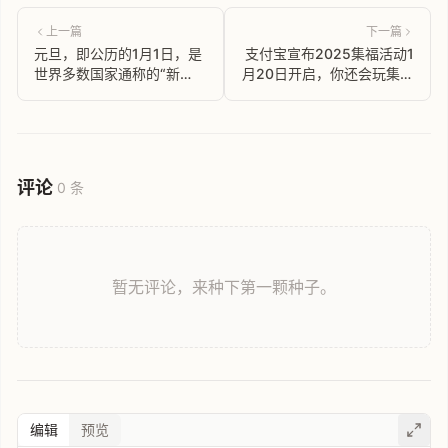
上一篇
下一篇
元旦，即公历的1月1日，是
支付宝宣布2025集福活动1
世界多数国家通称的“新
月20日开启，你还会玩集五
年”，祝各位 2025 新年快
福吗？
乐 🎉
评论
0 条
暂无评论，来种下第一颗种子。
编辑
预览