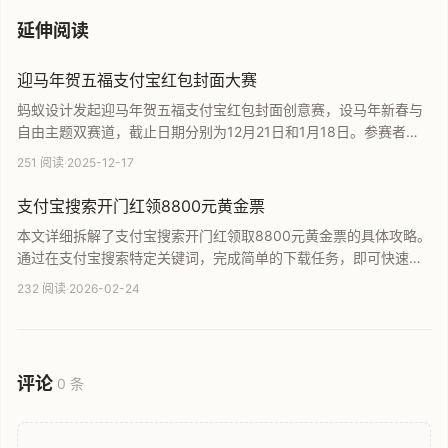
延伸阅读
迎马年贺五福支付宝红包封面大赛
蚂蚁设计发起迎马年贺五福支付宝红包封面创意赛，设马年新春与
自由主题双赛道，截止日期分别为12月21日和1月18日。参赛者有
机会让作品在五福活动期间上线，触达上亿用户。本文详细介绍了
251 阅读
·
2025-12-17
赛程安排、赛道设置及奖励机会，诚邀广大设计师参与，共同打造
极具创意的马年红包封面，传递新春好运。
支付宝搜索开门红领8800元黄金票
本文详细拆解了支付宝搜索开门红领取8800元黄金票的具体攻略。
通过在支付宝搜索特定关键词，完成简单的下载任务，即可快速获
得8.8元现金并直接提现。文章分享了完整的实测流程和避坑指南，
232 阅读
·
2026-02-24
旨在帮助用户快速薅到这波实惠的羊毛，适合寻找真实可靠网络优
惠信息的读者。
评论
0 条