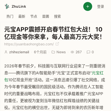
ZhuLink
登录
热门
最新
节点
苗圃
搜索
元宝APP震撼开启春节红包大战！ 10
亿现金等你来拿，每人最高万元大奖！
https://yuanbaohongbao.com/
zhiheziemail
·
6个月前
·
News
·
267
·
0
2026年春节前夕，科技圈与互联网行业迎来了一则重磅消
息——腾讯旗下的AI智能助手“元宝”正式宣布启动“
元宝红
包
10亿现金开抢”活动。这一消息迅速引爆了社交网络，成
为今年春节最受瞩目的国民级活动。作为腾讯在人工智能
时代的重要战略布局，元宝红包不仅承载着推广元宝APP
的重任，更被视为复刻当年微信红包辉煌战绩的关键战
役。元宝红包的横空出世，无疑为即将到来的农历新年增