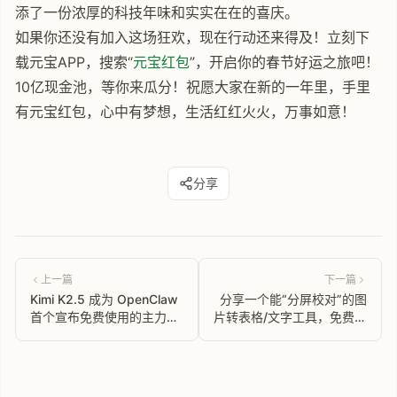
添了一份浓厚的科技年味和实实在在的喜庆。
如果你还没有加入这场狂欢，现在行动还来得及！立刻下
载元宝APP，搜索“
元宝红包
”，开启你的春节好运之旅吧！
10亿现金池，等你来瓜分！祝愿大家在新的一年里，手里
有元宝红包，心中有梦想，生活红红火火，万事如意！
分享
上一篇
下一篇
Kimi K2.5 成为 OpenClaw
分享一个能“分屏校对”的图
首个宣布免费使用的主力模
片转表格/文字工具，免费且
型
不用对着截图手敲了