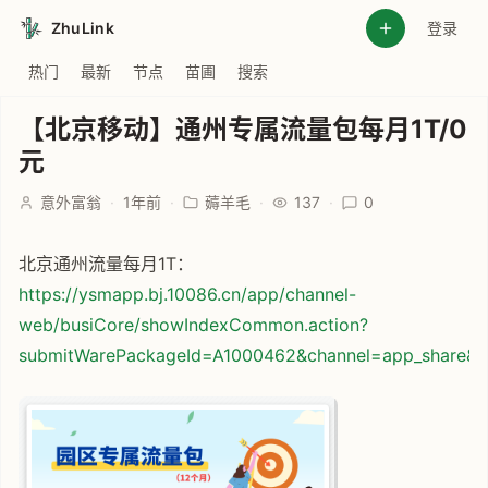
ZhuLink
登录
热门
最新
节点
苗圃
搜索
【北京移动】通州专属流量包每月1T/0
元
意外富翁
·
1年前
·
薅羊毛
·
137
·
0
北京通州流量每月1T：
https://ysmapp.bj.10086.cn/app/channel-
web/busiCore/showIndexCommon.action?
submitWarePackageId=A1000462&channel=app_sha