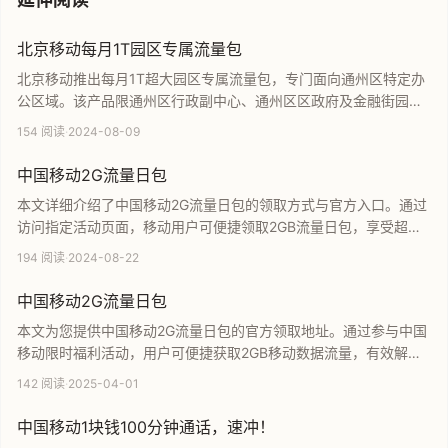
北京移动每月1T园区专属流量包
北京移动推出每月1T超大园区专属流量包，专门面向通州区特定办
公区域。该产品限通州区行政副中心、通州区区政府及金融街园中
园区域内使用，采用锁基站技术保障园区专属网络体验。通过官方
154 阅读
·
2024-08-09
链接即可在线办理，享受每月千兆级别的超大流量红利，是通州核
心政务及商务区用户的优质上网选择。
中国移动2G流量日包
本文详细介绍了中国移动2G流量日包的领取方式与官方入口。通过
访问指定活动页面，移动用户可便捷领取2GB流量日包，享受超值
流量福利。内容涵盖活动参与详情及领取流程，旨在帮助用户快速
194 阅读
·
2024-08-22
获取移动官方流量补给，提升日常移动网络使用体验，是移动用户
不容错过的流量优惠指南。
中国移动2G流量日包
本文为您提供中国移动2G流量日包的官方领取地址。通过参与中国
移动限时福利活动，用户可便捷获取2GB移动数据流量，有效解决
手机流量不足的燃眉之急。页面包含详细的领取链接及操作指引，
142 阅读
·
2025-04-01
旨在帮助广大移动用户享受更优惠、更快速的上网体验，是移动用
户必备的流量省钱攻略。
中国移动1块钱100分钟通话，速冲！