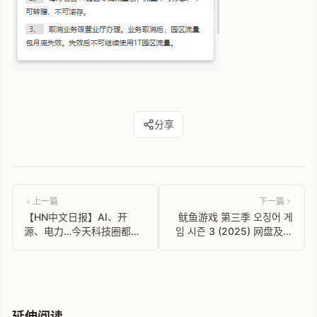
分享
上一篇
下一篇
【HN中文日报】AI、开
鱿鱼游戏 第三季 오징어 게
源、电力…今天科技圈都炸
임 시즌 3 (2025) 网盘及在
了！Gemini CLI、新型金字
线观看
塔、止痛药...速览一周热
门！
延伸阅读