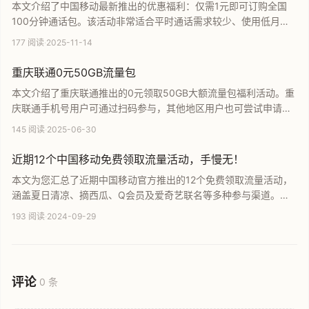
本文介绍了中国移动最新推出的优惠福利：仅需1元即可订购全国
100分钟通话包。该活动非常适合平时通话需求较少、使用低月租
套餐的老用户及偶尔有异地通话需求的群体。文中提供了直接参与
177 阅读
·
2025-11-14
的优惠链接，并详细说明了全国通用、当月有效等注意事项，是不
可错过的省钱羊毛攻略。
重庆联通0元50GB流量包
本文介绍了重庆联通推出的0元领取50GB大额流量包福利活动。重
庆联通手机号用户可通过扫码参与，其他地区用户也可尝试申请。
文章提供了活动详情及领取方式，帮助联通用户免费获取额外移动
145 阅读
·
2025-06-30
数据流量，是流量不足用户的极佳福利方案。
近期12个中国移动免费领取流量活动，手慢无！
本文为您汇总了近期中国移动官方推出的12个免费领取流量活动，
涵盖夏日清凉、摘西瓜、Q会员及爱奇艺联名等多种参与渠道。中
国移动用户通过点击指定链接或参与微信互动，即可快速获取丰厚
193 阅读
·
2024-09-29
的免费流量包。内容简洁实用，助您实时掌握最新的移动流量福利
资讯，轻松节省话费支出，建议尽快点击参与。
评论
0 条