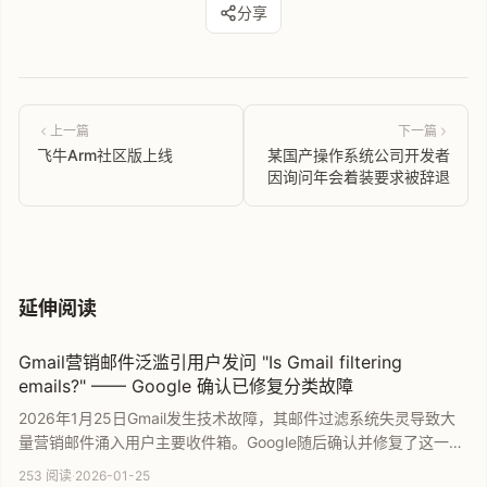
分享
上一篇
下一篇
飞牛Arm社区版上线
某国产操作系统公司开发者
因询问年会着装要求被辞退
延伸阅读
Gmail营销邮件泛滥引用户发问 "Is Gmail filtering
emails?" —— Google 确认已修复分类故障
2026年1月25日Gmail发生技术故障，其邮件过滤系统失灵导致大
量营销邮件涌入用户主要收件箱。Google随后确认并修复了这一分
类错误，并承诺发布事故分析报告。本文详细解析此次Gmail故障的
253 阅读
·
2026-01-25