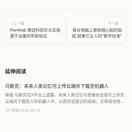
上一篇
下一篇
Pornhub 敦促科技巨头实施
每台电脑上那些精心贴的贴
基于设备的年龄验证
纸,就像它主人的"数字纹身"
延伸阅读
马斯克：未来人类记忆可上传云端并下载至机器人
埃隆·马斯克在X平台上透露，未来人类记忆与思维状态或可上传至
云端并下载到人形机器人中，从而实现意识的延续。文章结合特斯
拉Optimus二代机器人的技术进步及热门科幻剧集《上载新生》，
127 阅读
·
2024-08-19
深入探讨了意识数字化、脑机交互以及未来人类生存方式的演变，
带你了解这一项有望改变人类未来的前沿科技构想。