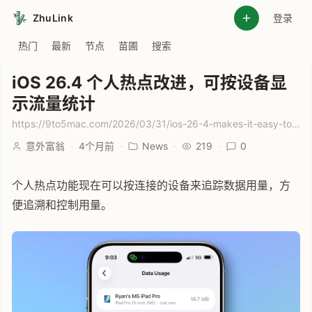
ZhuLink
登录
热门
最新
节点
苗圃
搜索
iOS 26.4 个人热点改进，可按设备显
示流量统计
https://9to5mac.com/2026/03/31/ios-26-4-makes-it-easy-to-see-whos-using-your-personal-hotspot/
意外富翁
·
4个月前
·
News
·
219
·
0
个人热点功能现在可以按连接的设备来追踪数据用量，方
便追溯和控制用量。