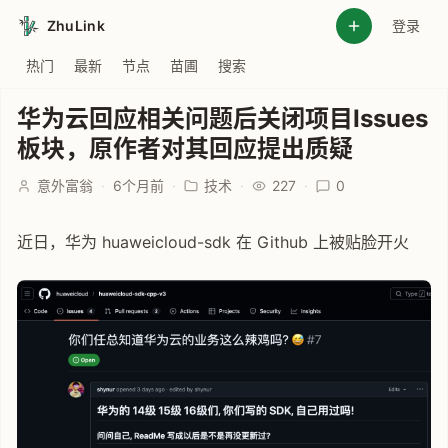
ZhuLink
登录
热门
最新
节点
苗圃
搜索
华为云回应相关问题后关闭项目Issues
板块，原作者对其回应提出质疑
意外富翁
·
6个月前
·
技术
·
227
·
0
近日，华为 huaweicloud-sdk 在 Github 上被贴脸开火