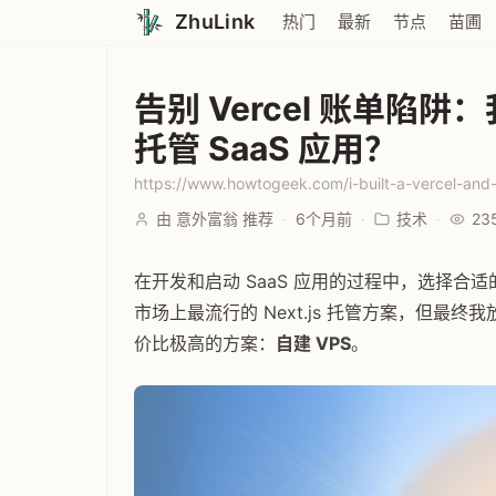
ZhuLink
热门
最新
节点
苗圃
告别 Vercel 账单陷阱：
托管 SaaS 应用？
由 意外富翁 推荐
·
6个月前
·
技术
·
23
在开发和启动 SaaS 应用的过程中，选择
市场上最流行的 Next.js 托管方案，但最
价比极高的方案：
自建 VPS
。