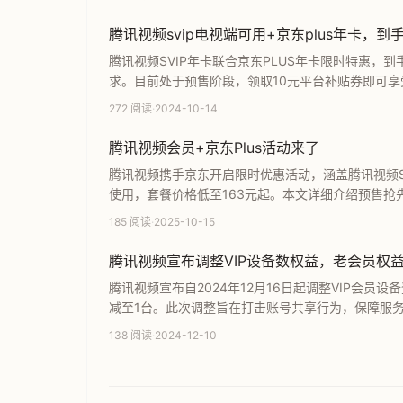
腾讯视频svip电视端可用+京东plus年卡，到
腾讯视频SVIP年卡联合京东PLUS年卡限时特惠，
求。目前处于预售阶段，领取10元平台补贴券即可享
视频与京东会员的最佳时机。
272 阅读
·
2024-10-14
腾讯视频会员+京东Plus活动来了
腾讯视频携手京东开启限时优惠活动，涵盖腾讯视频SVI
使用，套餐价格低至163元起。本文详细介绍预售
享受高品质影视资源与京东购物权益，是追求极致性
185 阅读
·
2025-10-15
腾讯视频宣布调整VIP设备数权益，老会员权
腾讯视频宣布自2024年12月16日起调整VIP会
减至1台。此次调整旨在打击账号共享行为，保障服
放。此外，SVIP会员相关权益在此次调整中不受影响
138 阅读
·
2024-12-10