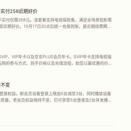
手实付258近期好价
到手实付仅需258元。该套餐支持电视端观看，满足全场景观影需
受近期好价。10月17日20点后统一充值到账，是近期续费腾讯
P、VIP年卡以及京东PLUS会员年卡。SVIP年卡支持电视端
抢先购的参与方式、到手价格以及充值流程，助您以最优惠的价格
价比用户的首选。
益不变
员设备登录权益。新会员设备登录上限由5台减至3台，同时播放设备
务质量。老会员权益保持不变，仍可享受5台登录及2台并发播
。