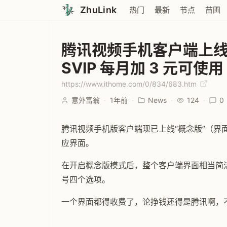
ZhuLink
热门
最新
节点
苗圃
腾讯视频手机客户端上线“
SVIP 每月加 3 元可使用
https://www.ithome.com/0/834/683.htm
意外富翁
·
1年前
·
News
·
124
·
0
腾讯视频手机版客户端现已上线“概念版”（界面），
应界面。
在开启概念版模式后，整个客户端界面相当简
号四个选项。
一个界面都得收费了，论挣钱还得是腾讯啊，不