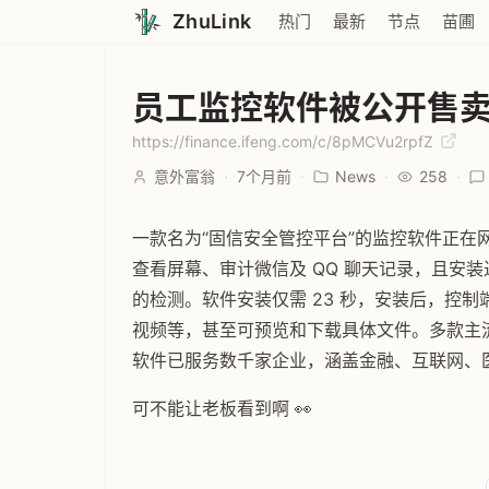
ZhuLink
热门
最新
节点
苗圃
员工监控软件被公开售
https://finance.ifeng.com/c/8pMCVu2rpfZ
意外富翁
·
7个月前
·
News
·
258
·
一款名为“固信安全管控平台”的监控软件正在网
查看屏幕、审计微信及 QQ 聊天记录，且安装
的检测。软件安装仅需 23 秒，安装后，控
视频等，甚至可预览和下载具体文件。多款主
软件已服务数千家企业，涵盖金融、互联网、
可不能让老板看到啊 👀