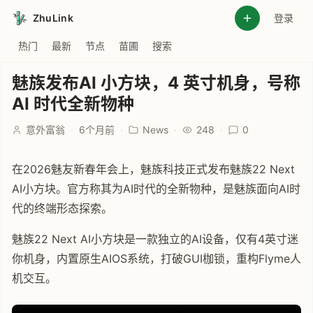
ZhuLink
登录
热门
最新
节点
苗圃
搜索
魅族发布AI 小方块，4 英寸机身，号称
AI 时代全新物种
意外富翁
·
6个月前
·
News
·
248
·
0
在2026魅友新春年会上，魅族科技正式发布魅族22 Next
AI小方块。官方称其为AI时代的全新物种，是魅族面向AI时
代的终端形态探索。
魅族22 Next AI小方块是一款独立的AI设备，仅有4英寸迷
你机身，内置原生AIOS系统，打破GUI枷锁，重构Flyme人
机交互。