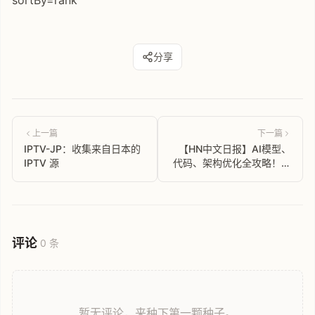
sortBy=rank
分享
上一篇
下一篇
IPTV-JP：收集来自日本的
【HN中文日报】AI模型、
IPTV 源
代码、架构优化全攻略！速
看最新技术趋势，告别内
卷！
评论
0 条
暂无评论，来种下第一颗种子。