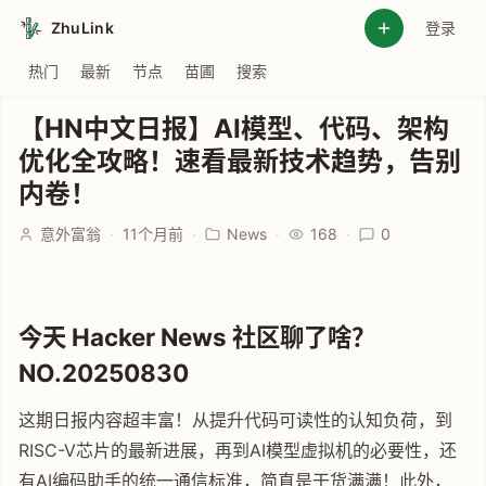
ZhuLink
登录
热门
最新
节点
苗圃
搜索
【HN中文日报】AI模型、代码、架构
优化全攻略！速看最新技术趋势，告别
内卷！
意外富翁
·
11个月前
·
News
·
168
·
0
今天 Hacker News 社区聊了啥？
NO.20250830
这期日报内容超丰富！从提升代码可读性的认知负荷，到
RISC-V芯片的最新进展，再到AI模型虚拟机的必要性，还
有AI编码助手的统一通信标准，简直是干货满满！此外，