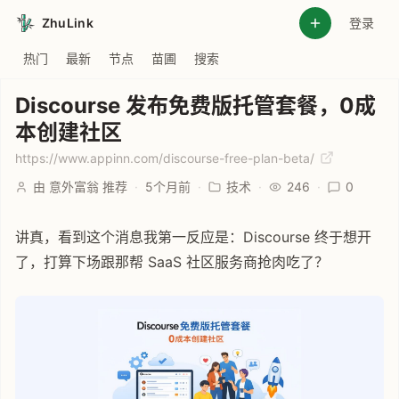
ZhuLink
登录
热门
最新
节点
苗圃
搜索
Discourse 发布免费版托管套餐，0成
本创建社区
https://www.appinn.com/discourse-free-plan-beta/
由 意外富翁 推荐
·
5个月前
·
技术
·
246
·
0
讲真，看到这个消息我第一反应是：Discourse 终于想开
了，打算下场跟那帮 SaaS 社区服务商抢肉吃了？