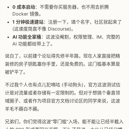
0 成本启动
：不需要你买服务器，也不用去折腾
Docker 镜像。
1 分钟极速建站
：注册一下，填个名字，社区就起来了
(这速度简直不像 Discourse)。
AI 功能全家桶
：这波没阉割，权限管理、IM、完整的
AI 功能都给带上了。
说白了，以前建个论坛得先修半年路，现在人家直接把精
装修的房子钥匙塞你手里，还是免费的。这门槛基本算是
被铲平了。
不过我个人也有点儿犯嘀咕 (手动狗头)，官方这波测试估
计是对流量或者存储有一定限制的。但对于想搞个垂直领
域圈子、或者作为项目官方文档讨论区的同学来说，这波
羊毛不薅白不薅。
兄弟们，你们觉得这波“零门槛”入场，能不能让已经半截入