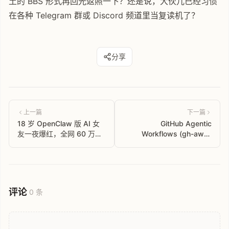
土的 BBS 形式再回光返照一下？还是说，大伙儿已经习惯
在各种 Telegram 群或 Discord 频道里当复读机了？
分享
上一篇
下一篇
18 岁 OpenClaw 版 AI 女
GitHub Agentic
友一夜爆红，全网 60 万围
Workflows (gh-aw) -
观！00 后开发者一人造出
GitHub 官方下场 Agent 赛
道
评论
0 条