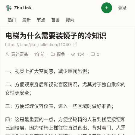
ZhuLink
登录
热门
最新
节点
苗圃
搜索
电梯为什么需要装镜子的冷知识
https://t.me/jike_collection/11040
意外富翁
·
1年前
·
摸鱼
·
154
·
0
一、视觉上扩大空间感，减少幽闭恐惧；
二、方便观察身后和视觉盲区情况，尤其对于独自乘梯的
女性更安全；
三：方便整理仪容仪表，进入一些区域时做好准备；
四：这是最重要的一点，方便坐轮椅的人看到楼层按钮和
已到楼层，因为轮椅上梯往往直进直出，背对着门，人需