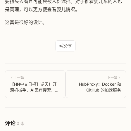
要扭头去看且可能会被人群遮挡。对于推着婴儿车的人也
是同理，可以更方便查看婴儿情况。
这真是很好的设计。
分享
上一篇
下一篇
【HN中文日报】逆天！开
HubProxy：Docker 和
源机械手、AI医疗搜索、怀
GitHub 的加速服务
旧聊天室...今天科技圈都在
玩啥？
评论
0 条