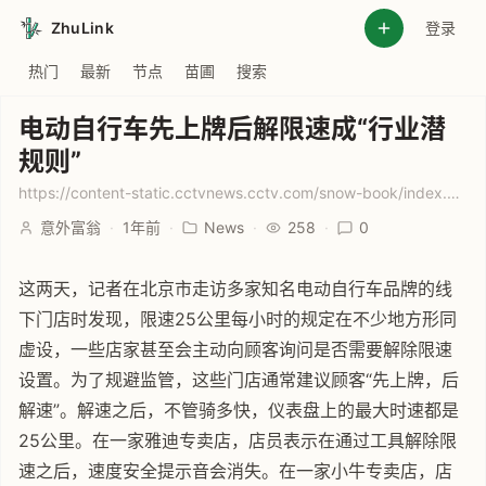
ZhuLink
登录
热门
最新
节点
苗圃
搜索
电动自行车先上牌后解限速成“行业潜
规则”
https://content-static.cctvnews.cctv.com/snow-book/index.html?item_id=15335063247633267958
意外富翁
·
1年前
·
News
·
258
·
0
这两天，记者在北京市走访多家知名电动自行车品牌的线
下门店时发现，限速25公里每小时的规定在不少地方形同
虚设，一些店家甚至会主动向顾客询问是否需要解除限速
设置。为了规避监管，这些门店通常建议顾客“先上牌，后
解速”。解速之后，不管骑多快，仪表盘上的最大时速都是
25公里。在一家雅迪专卖店，店员表示在通过工具解除限
速之后，速度安全提示音会消失。在一家小牛专卖店，店