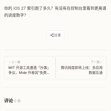
你的 iOS 27 索引跑了多久？有没有在控制台里看到更离谱
的进度数字？
分享
上一篇
下一篇
MIT 开源工具遭遇「抄袭」
腾讯网盘即将上线：多应用
争议，Mole 作者因“免费替
数据互通
代品”宣传考虑闭源
评论
0 条