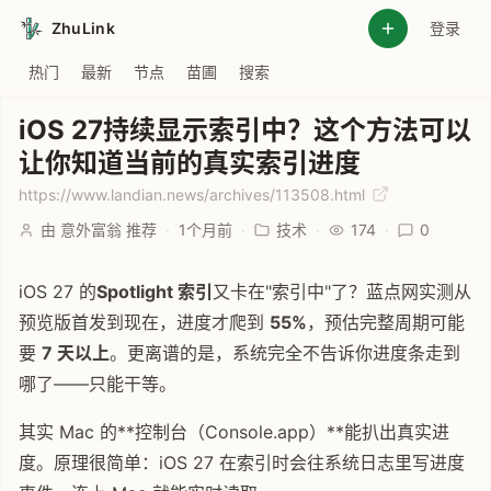
ZhuLink
登录
热门
最新
节点
苗圃
搜索
iOS 27持续显示索引中？这个方法可以
让你知道当前的真实索引进度
https://www.landian.news/archives/113508.html
由 意外富翁 推荐
·
1个月前
·
技术
·
174
·
0
iOS 27 的
Spotlight 索引
又卡在"索引中"了？蓝点网实测从
预览版首发到现在，进度才爬到
55%
，预估完整周期可能
要
7 天以上
。更离谱的是，系统完全不告诉你进度条走到
哪了——只能干等。
其实 Mac 的**控制台（Console.app）**能扒出真实进
度。原理很简单：iOS 27 在索引时会往系统日志里写进度