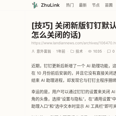
ZhuLink
热门
最新
节点
苗圃
[技巧] 关闭新版钉钉默
怎么关闭的话)
https://www.landiannews.com/archives/106470.
意外富翁
·
1年前
·
技术
·
1035
·
0
近期，钉钉更新后新增了一个 AI 助理功能，
在 10 月份前后安装的，并且它没有直接关
结束 AI 助理进程，却发现它与钉钉主程序捆
幸运的是，用户可以通过钉钉的设置来关闭 A
角的头像，选择“设置与隐私”，在“通用设置”中找
助理入口”和“选中文本时显示 AI 工具栏”即可