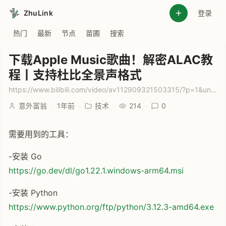
ZhuLink
登录
热门
最新
节点
苗圃
搜索
下载Apple Music歌曲！解密ALAC教
程丨支持杜比全景声格式
https://www.bilibili.com/video/av112909321503315/?p=1&unique_k=2333&vd_source=7c3cda30be66978f45792018079268b2
意外富翁
·
1年前
·
技术
·
214
·
0
需要用到的工具：
-安装 Go
https://go.dev/dl/go1.22.1.windows-arm64.msi
-安装 Python
https://www.python.org/ftp/python/3.12.3-amd64.exe