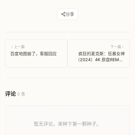
分享
上一篇
下一篇
百度地图崩了，客服回应
疯狂的麦克斯：狂暴女神
（2024）4K 原盘REMUX
杜比视界
评论
0 条
暂无评论，来种下第一颗种子。