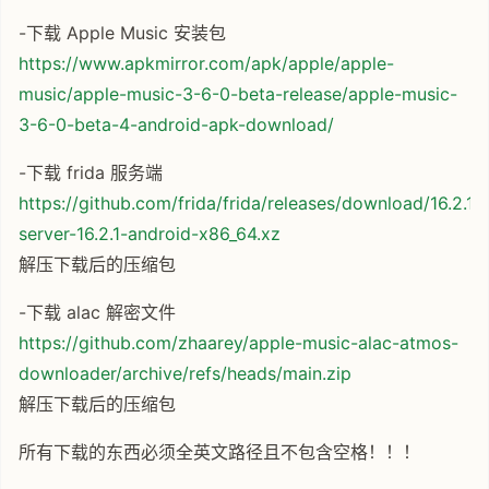
-下载 Apple Music 安装包
https://www.apkmirror.com/apk/apple/apple-
music/apple-music-3-6-0-beta-release/apple-music-
3-6-0-beta-4-android-apk-download/
-下载 frida 服务端
https://github.com/frida/frida/releases/download/16.2.1/f
server-16.2.1-android-x86_64.xz
解压下载后的压缩包
-下载 alac 解密文件
https://github.com/zhaarey/apple-music-alac-atmos-
downloader/archive/refs/heads/main.zip
解压下载后的压缩包
所有下载的东西必须全英文路径且不包含空格！！！