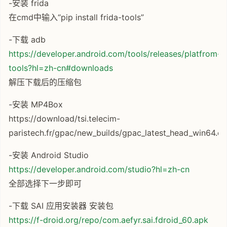
-安装 frida
在cmd中输入“pip install frida-tools”
-下载 adb
https://developer.android.com/tools/releases/platfrom-
tools?hl=zh-cn#downloads
解压下载后的压缩包
-安装 MP4Box
https://download/tsi.telecim-
paristech.fr/gpac/new_builds/gpac_latest_head_win64.e
-安装 Android Studio
https://developer.android.com/studio?hl=zh-cn
全部选择下一步即可
-下载 SAI 应用安装器 安装包
https://f-droid.org/repo/com.aefyr.sai.fdroid_60.apk