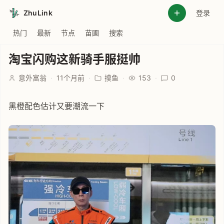
ZhuLink
登录
热门
最新
节点
苗圃
搜索
淘宝闪购这新骑手服挺帅
意外富翁
·
11个月前
·
摸鱼
·
153
·
0
黑橙配色估计又要潮流一下